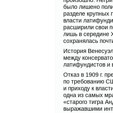
произошло. Негри
было лишено поли
разделе крупных 
власти латифунди
расширили свои п
лишь в середине X
сохранялась почт
История Венесуэл
между консервато
латифундистов и 
Отказ в 1909 г. 
по требованию СШ
и приходу к влас
одна из самых мр
«старого тигра Ан
выражавшими инт