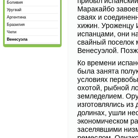
прибыл испанский
Боливия
Маракайбо завоев
Уругвай
сваях и соединен
Аргентина
хижин. Уроженцу 
Бразилия
Чили
испанцами, они н
Венесуэла
свайный поселок 
Венесуэлой. Позже
Ко времени испан
была занята полу
условиях первоб
охотой, рыбной л
земледелием. Ору
изготовлялись из 
долинах, ушли не
экономическом ра
заселявшими низм
ремеслом. Однак