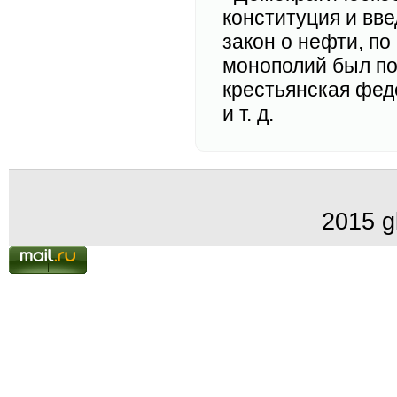
конституция и вв
закон о нефти, п
монополий был п
крестьянская фед
и т. д.
2015 g