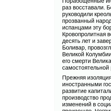
Порабощенные инд
раз восставали. 
руководили креол
прозванный народ
испанцами эту бо
Кровопролитная в
десять лет и заве
Боливар, провозг
Великой Колумбии
его смерти Велик
самостоятельной 
Прежняя изоляция
иностранными гос
развитие капитал
производство прод
изменений в соци