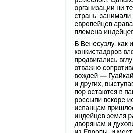
организации ни те
страны занимали 
европейцев арава
племена индейцев
В Венесуэлу, как 
конкистадоров вл
продвигались вгл
отважно сопротив
вождей — Гуайкай
и других, выступа
пор остаются в п
россыпи вскоре ис
испанцам пришлос
индейцев земля р
дворянам и духов
из Европы, и мес