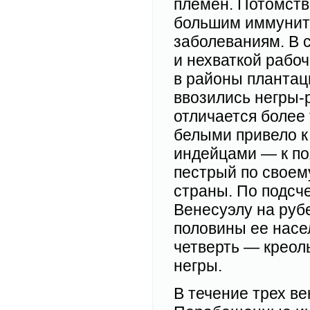
племен. Потомств
большим иммунит
заболеваниям. В 
и нехваткой рабоч
в районы плантаци
ввозились негры-
отличается более
белыми привело к
индейцами — к по
пестрый по своем
страны. По подсч
Венесуэлу на рубе
половины ее насе
четверть — креол
негры.
В течение трех в