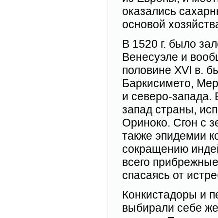
оказались сахарны
основой хозяйств
В 1520 г. было за
Венесуэле и вооб
половине XVI в. 
Баркисимето, Мер
и северо-запада. В
запад страны, исп
Ориноко. Сгон с 
также эпидемии к
сокращению индей
всего прибрежные
спасаясь от истре
Конкистадоры и п
выбирали себе же