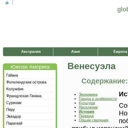
glo
Австралия
Азия
Европа
Венесуэла
Южная Америка
Гайана
Содержание:
Фолклендские острова
Колумбия
Ис
Экономика
Французская Гвиана
Города и особенности
Суринам
Культура
Со
Население
Перу
История
Но
Природа
Эквадор
по
Общие сведения
Парагвай