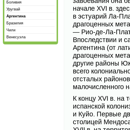
завоевания она б
Боливия
начале XVI в. зде
Уругвай
в эстуарий Ла-Пл
Аргентина
драгоценных мета
Бразилия
Чили
— Рио-де-Ла-Плат
Венесуэла
Впоследствии и с
Аргентина (от ла
драгоценных мета
другие районы Юж
всего колониальн
отсталых районов
малочисленного н
К концу XVI в. на
испанской колони
и Куйо. Первые дв
столицей Мендоса
XVII в. на террит