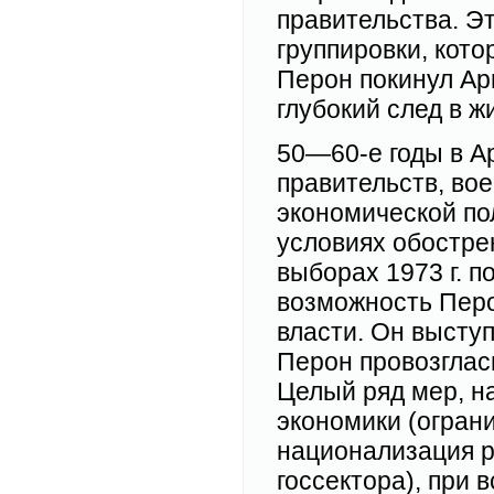
правительства. Э
группировки, кото
Перон покинул Ар
глубокий след в ж
50—60-е годы в А
правительств, во
экономической по
условиях обостре
выборах 1973 г. 
возможность Перо
власти. Он высту
Перон провозглас
Целый ряд мер, н
экономики (огран
национализация р
госсектора), при 