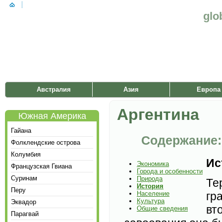
glo
Австралия
Азия
Европа
Аргентина
Южная Америка
Гайана
Содержание:
Фолклендские острова
Колумбия
Ис
Экономика
Французская Гвиана
Города и особенности
Суринам
Природа
Те
История
Перу
Население
гр
Культура
Эквадор
вт
Общие сведения
Парагвай