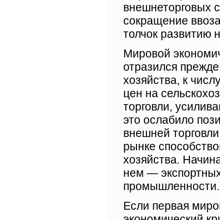
внешнеторговых с
сокращение ввоз
толчок развитию
Мировой экономич
отразился прежде
хозяйства, к числ
цен на сельскохо
торговли, усилив
это ослабило поз
внешней торговли
рынке способство
хозяйства. Начина
нем — экспортных
промышленности.
Если первая миро
экономический кр