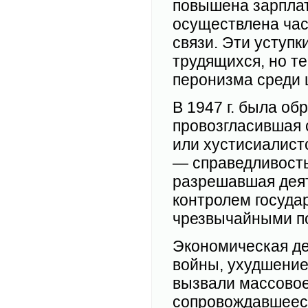
повышена зарплат
осуществлена час
связи. Эти уступ
трудящихся, но т
перонизма среди 
В 1947 г. была об
провозгласившая 
или хустисиалистс
— справедливость)
разрешавшая деят
контролем госуда
чрезвычайными п
Экономическая де
войны, ухудшение
вызвали массовое
сопровождавшееся